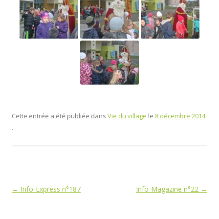
Cette entrée a été publiée dans
Vie du village
le
8 décembre 2014
.
Navigation
←
Info-Express n°187
Info-Magazine n°22
→
des
articles