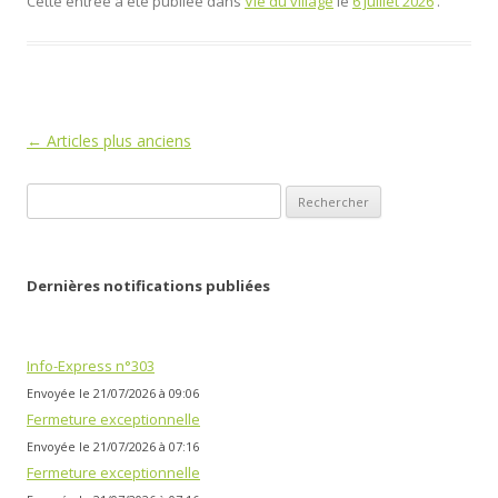
Cette entrée a été publiée dans
Vie du village
le
6 juillet 2026
.
Navigation
←
Articles plus anciens
des
Rechercher :
articles
Dernières notifications publiées
Info-Express n°303
Envoyée le 21/07/2026 à 09:06
Fermeture exceptionnelle
Envoyée le 21/07/2026 à 07:16
Fermeture exceptionnelle