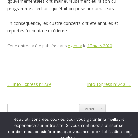
gouvernementales ont malheureusement eu raison du
programme alléchant qui était proposé aux amateurs.
En conséquence, les quatre concerts ont été annulés et
reportés à une date ultérieure.
Cette entrée a été publiée dans
Agenda
le
17 mars 2020
.
Navigation
←
Info-Express n°239
Info-Express n°240
→
des
articles
Rechercher :
Nous utilisons des cookies pour vous garantir la meilleure
expérience sur notre site. Si vous continuez à utiliser ce
dernier, nous considérerons que vous acceptez l'utilisation des
cookies.