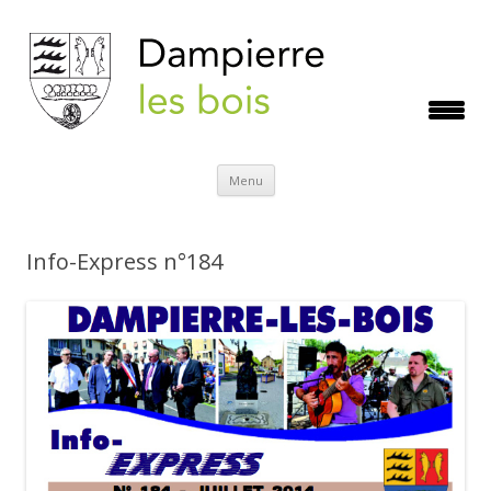
Aller
Menu
au
contenu
Info-Express n°184